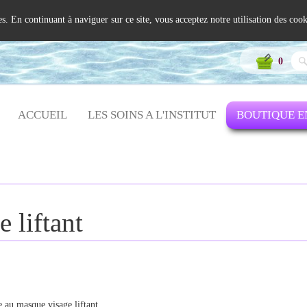
ies. En continuant à naviguer sur ce site, vous acceptez notre utilisation des coo
0
ACCUEIL
LES SOINS A L'INSTITUT
BOUTIQUE E
 liftant
e au masque visage liftant