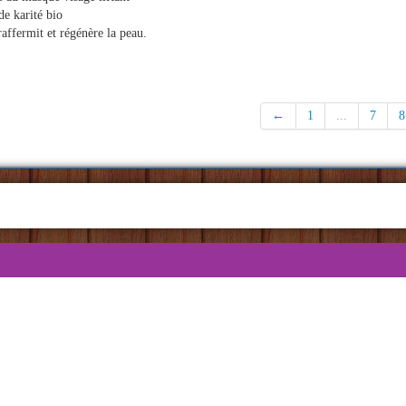
de karité bio
 raffermit et régénère la peau.
←
1
...
7
8