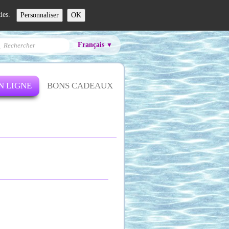
kies.
Personnaliser
OK
Français
▼
N LIGNE
BONS CADEAUX