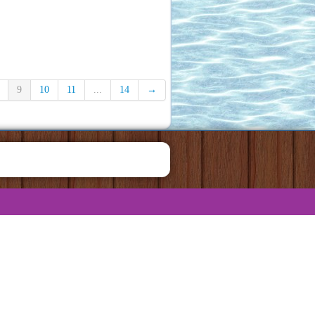
9
10
11
...
14
→