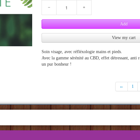
−
+
Add
View my cart
Soin visage, avec réfléxologie mains et pieds.
Avec la gamme sérénité au CBD, effet détressant, anti r
un pur bonheur !
←
1