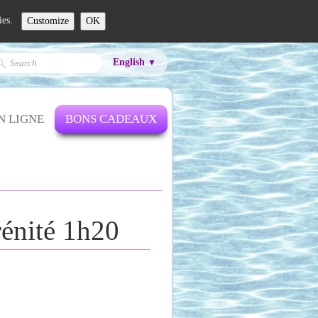
ies.
Customize
OK
English
▼
N LIGNE
BONS CADEAUX
rénité 1h20