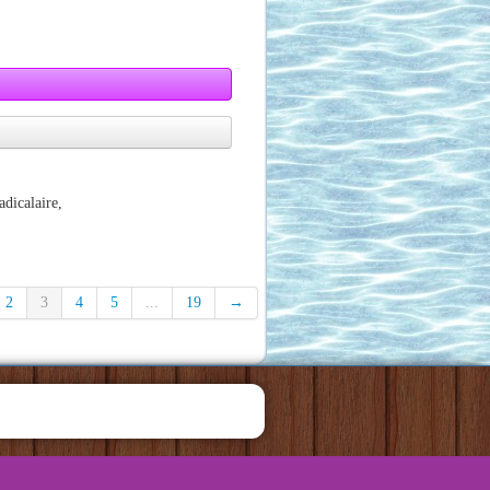
adicalaire,
2
3
4
5
...
19
→