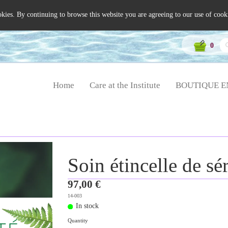
okies. By continuing to browse this website you are agreeing to our use of cook
0
Home
Care at the Institute
BOUTIQUE E
Soin étincelle de sé
97,00 €
14-003
In stock
Quantity